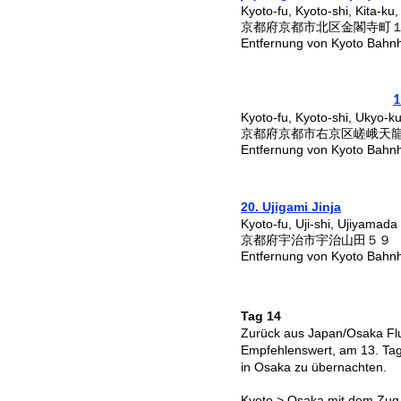
Kyoto-fu, Kyoto-shi, Kita-ku,
京都府京都市北区金閣寺町
Entfernung von Kyoto Bahn
1
Kyoto-fu, Kyoto-shi, Ukyo-k
京都府京都市右京区嵯峨天
Entfernung von Kyoto Bahn
20. Ujigami Jinja
Kyoto-fu, Uji-shi, Ujiyamada
京都府宇治市宇治山田５９
Entfernung von Kyoto Bahn
Tag 14
Zurück aus Japan/Osaka Fl
Empfehlenswert, am 13. Ta
in Osaka zu übernachten.
Kyoto > Osaka mit dem Zug