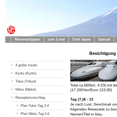
Reisenachjapan
zum 1.mal
Cool Japan
Special
Besichtigung 
4 große Inseln
Kyoto (Kyōto)
Tokio (Tōkyō)
Total ca.660km, 4,5St.mit d
Nikko (Nikkō)
(17.200Yen/Euro 123,00)
Reiseplanvorschlag
Tag (7,)8 - 13
Je nach Lust, Geschmak und
Plan Tokio Tag 2‐4
folgenden Reiseziele zu bes
Plan Nikko Tag 5-6
Namen/Titel in blau.