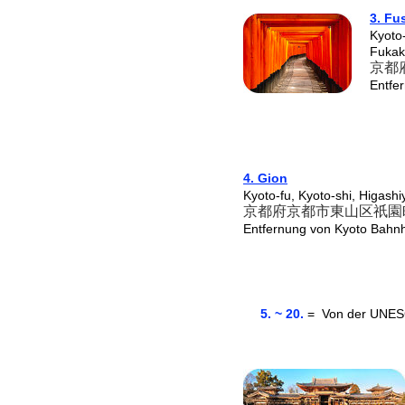
3. Fu
Kyoto-
Fukak
京都
Entfe
4. Gion
Kyoto-fu, Kyoto-shi, Higash
京都府京都市東山区祇園
Entfernung von Kyoto Bahn
5. ~ 20.
=
Von der UNES