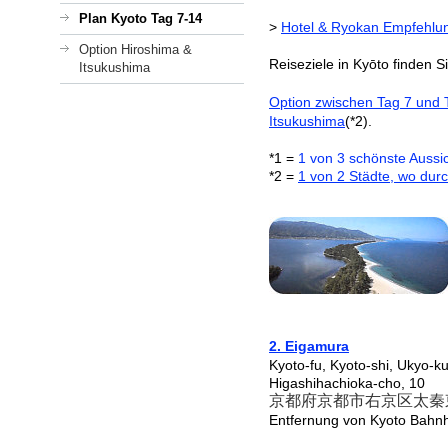
Plan Kyoto Tag 7-14
>
Hotel & Ryokan Empfehlun
Option Hiroshima &
Reiseziele in Ky
ō
to finden S
Itsukushima
Option zwischen Tag 7 und 
Itsukushima
(*2).
*1 =
1 von 3 schönste Aussi
*2 =
1 von 2 Städte, wo dur
2. Eigamura
Kyoto-fu, Kyoto-shi, Ukyo-
Higashihachioka-cho, 10
京都府京都市右京区太秦
Entfernung von Kyoto Bahn