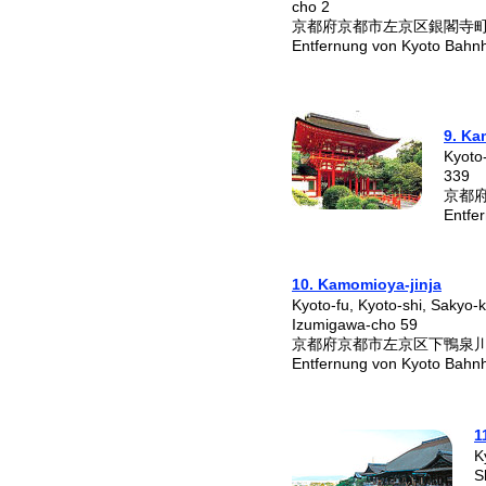
cho 2
京都府京都市左京区銀閣寺
Entfernung von Kyoto Bahn
9. Ka
Kyoto
339
京都
Entfe
10. Kamomioya-jinja
Kyoto-fu, Kyoto-shi, Sakyo
Izumigawa-cho 59
京都府京都市左京区下鴨泉
Entfernung von Kyoto Bahn
1
K
S