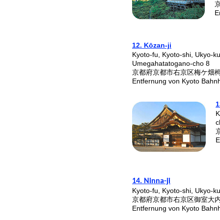
E
12. Kōzan-ji
Kyoto-fu, Kyoto-shi, Ukyo-ku
Umegahatatogano-cho 8
京都府京都市右京区梅ケ畑
Entfernung von Kyoto Bahn
1
K
c
E
14. Ninna-ji
Kyoto-fu, Kyoto-shi, Ukyo-
京都府京都市右京区御室大
Entfernung von Kyoto Bahn