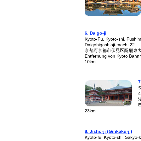
6. Daigo-ji
Kyoto-Fu, Kyoto-shi, Fushim
Daigohigashioji-machi 22
京都府京都市伏見区醍醐東
Entfernung von Kyoto Bahnh
10km
7
S
4
E
23km
8. Jishō-ji (Ginkaku-ji)
Kyoto-fu, Kyoto-shi, Sakyo-k