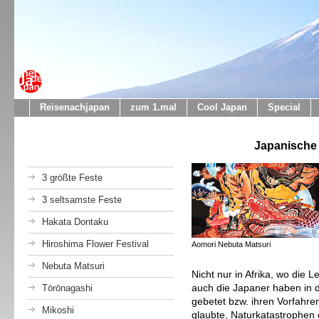
Reisenachjapan
zum 1.mal
Cool Japan
Special
Japanische 
3 größte Feste
3 seltsamste Feste
Hakata Dontaku
Hiroshima Flower Festival
Aomori Nebuta Matsuri
Nebuta Matsuri
Nicht nur in Afrika, wo die 
auch die Japaner haben in 
Tōrōnagashi
gebetet bzw. ihren Vorfahr
Mikoshi
glaubte, Naturkatastrophe