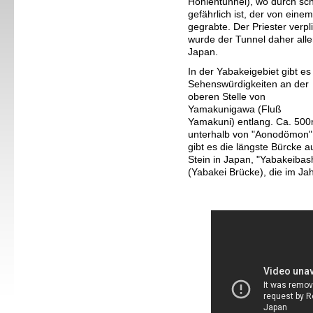
Höhlentunnel)
, wo durch sc
gefährlich ist, der von einem
gegrabte. Der Priester verp
wurde der Tunnel daher aller
Japan.
In der Yabakeigebiet gibt es
Sehenswürdigkeiten an der
oberen Stelle von
Yamakunigawa (Fluß
Yamakuni) entlang. Ca. 50
unterhalb von "Aonod
ömon"
gibt es die längste Bürcke a
Stein in Japan, "
Yabakeibash
(Yabakei Brücke), die im Ja