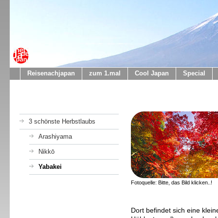
Reisenachjapan
zum 1.mal
Cool Japan
Special
3 schönste Herbstlaubs
Arashiyama
Nikkō
Yabakei
Fotoquelle: Bitte, das Bild klicken..!
Dort befindet sich eine klei