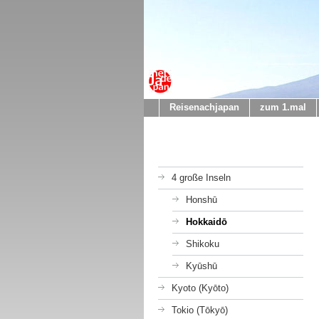
Reisenachjapan
zum 1.mal
4 große Inseln
Honshū
Hokkaidō
Shikoku
Kyūshū
Kyoto (Kyōto)
Tokio (Tōkyō)