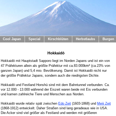
Cool Japan
Special
Kirschblüten
Herbstlaubs
Burgen
Hokkaidō
Hokkaidō
mit Hauptstadt Sapporo liegt im Norden Japans und ist ein von
47 Präfekturen allein als größte Präfektur mit ca.83.000
km²
(ca.23% von
ganzen Japan) und 5,4 mio. Bevölkerung. Damit ist
Hokkaidō
nicht nur
der größte Präfektur Japans, sondern auch die niedrigsten Dichte.
Hokkaidō
und Festland
Hon
sh
ū sind mit dem
Bahntunnel verbunden. Ca.
vor 12.000 - 13.000 während der Eiszeit waren beide mit Eis verbunden
und kamen zahlreiche Tiere und Menschen aus Norden.
Hokkaidō wurde
relativ spät zwischen
Edo Zeit
(1603-1868) und
Meiji Zeit
(1868-1912) entwickelt. Daher Straßen sind lang geradeaus wie in USA.
Die Acker sind viel größer als Festland und werden mit größeren